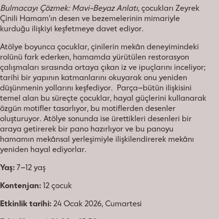
Bulmacayı Çözmek: Mavi-Beyaz Anlatı
, çocukları Zeyrek
Çinili Hamam’ın desen ve bezemelerinin mimariyle
kurduğu ilişkiyi keşfetmeye davet ediyor.
Atölye boyunca çocuklar, çinilerin mekân deneyimindeki
rolünü fark ederken, hamamda yürütülen restorasyon
çalışmaları sırasında ortaya çıkan iz ve ipuçlarını inceliyor;
tarihi bir yapının katmanlarını okuyarak onu yeniden
düşünmenin yollarını keşfediyor. Parça–bütün ilişkisini
temel alan bu süreçte çocuklar, hayal güçlerini kullanarak
özgün motifler tasarlıyor, bu motiflerden desenler
oluşturuyor. Atölye sonunda ise ürettikleri desenleri bir
araya getirerek bir pano hazırlıyor ve bu panoyu
hamamın mekânsal yerleşimiyle ilişkilendirerek mekânı
yeniden hayal ediyorlar.
Yaş:
7–12 yaş
Kontenjan:
12 çocuk
Etkinlik tarihi:
24 Ocak 2026, Cumartesi