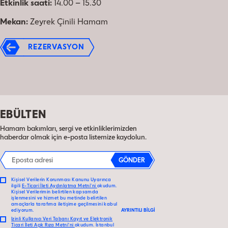
Etkinlik saati:
14.00 – 15.30
Mekan:
Zeyrek Çinili Hamam
REZERVASYON
EBÜLTEN
Hamam bakımları, sergi ve etkinliklerimizden
haberdar olmak için e-posta listemize kaydolun.
GÖNDER
Kişisel Verilerin Korunması Kanunu Uyarınca
ilgili
E-Ticari İleti Aydınlatma Metni’ni
okudum.
Kişisel Verilerimin belirtilen kapsamda
işlenmesini ve hizmet bu metinde belirtilen
amaçlarla tarafıma iletişime geçilmesini kabul
ediyorum.
AYRINTILI BİLGİ
İzinli Kullanıcı Veri Tabanı Kayıt ve Elektronik
Ticari İleti Açık Rıza Metni’ni
okudum. İstanbul